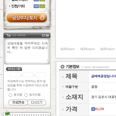
-
-
제목
급매매공장입니다
작성해주시는 연락처는 문의 및
상담을 위해 수집하며 5년간 보관
매물구분
공장
합니다.
동의함
동의안함
소재지
경기 김포시 대곶
가격
65,250