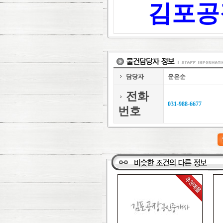
김포공
담당자
윤은순
전화
031-988-6677
번호