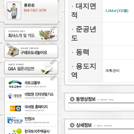
대지면
윤은순
010-7457-3570
1,164㎡(352평)
적
준공년
도
동력
용도지
계획관리
역