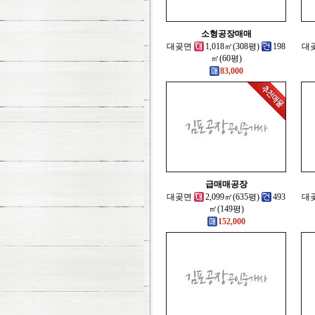
소형공장매매
대곶면
1,018㎡(308평)
198
대
㎡(60평)
83,000
급매매공장
대곶면
2,099㎡(635평)
493
대
㎡(149평)
152,000