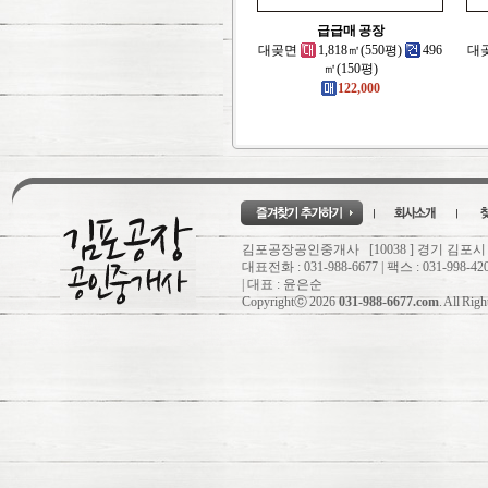
급급매 공장
대곶면
1,818㎡(550평)
496
대
㎡(150평)
122,000
김포공장공인중개사 [10038 ] 경기 김포시
대표전화 : 031-988-6677 | 팩스 : 031-998-42
| 대표 : 윤은순
Copyrightⓒ 2026
031-988-6677.com
. All Rig