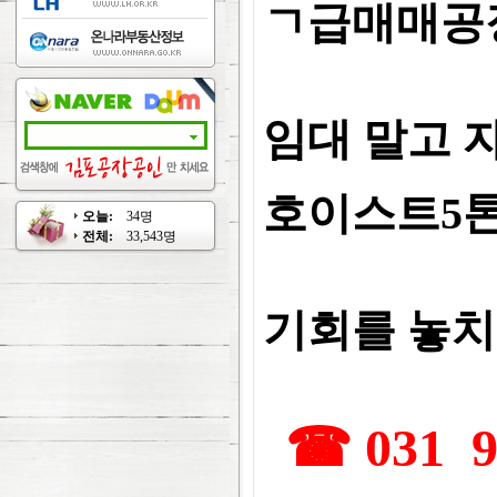
ㄱ급매매공
임대 말고 
호이스트5톤
오늘:
34명
전체:
33,543명
기회를 놓
☎ 031 