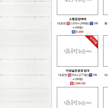
소형공장매매
대곶면
1,018㎡(308평)
198
통
㎡(60평)
83,000
마당넓은공장 임대
대곶면
916㎡(277평)
198
대
㎡(60평)
2,000/180