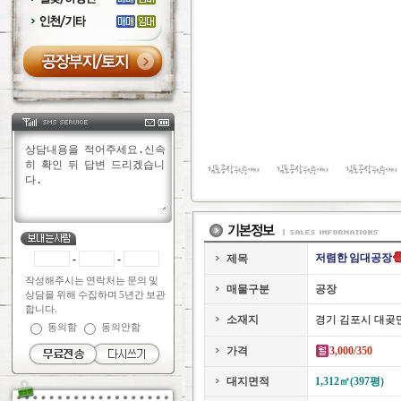
저렴한 임대공장
-
-
제목
작성해주시는 연락처는 문의 및
매물구분
공장
상담을 위해 수집하며 5년간 보관
합니다.
소재지
경기 김포시 대곶
동의함
동의안함
가격
3,000/350
대지면적
1,312㎡(397평)