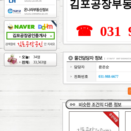
김포공장부동
☎ 031 9
오늘:
34명
전체:
33,563명
담당자
윤은순
전화번호
031-988-6677