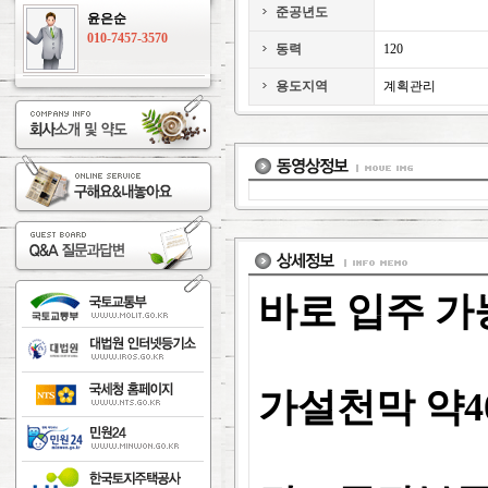
준공년도
윤은순
010-7457-3570
동력
120
용도지역
계획관리
바로 입주 가
가설천막 약4