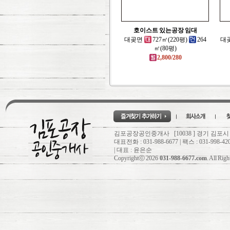
호이스트 있는공장 임대
대곶면
727㎡(220평)
264
대
㎡(80평)
2,800/280
김포공장공인중개사 [10038 ] 경기 김포시
대표전화 : 031-988-6677 | 팩스 : 031-998-42
| 대표 : 윤은순
Copyrightⓒ 2026
031-988-6677.com
. All Rig