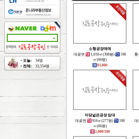
소형공장매매
대곶면
1,018㎡(308평)
198
통
㎡(60평)
오늘:
34명
83,000
전체:
33,554명
마당넓은공장 임대
대곶면
916㎡(277평)
198
대
㎡(60평)
2,000/180