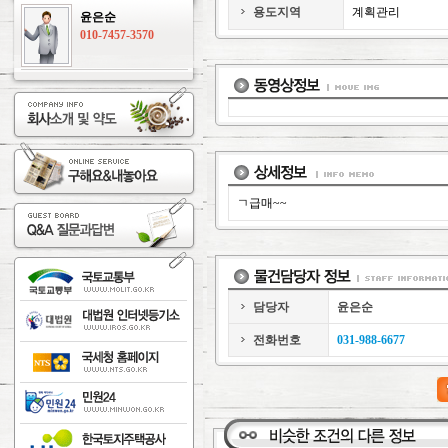
용도지역
계획관리
윤은순
010-7457-3570
ㄱ급매~~
담당자
윤은순
전화번호
031-988-6677