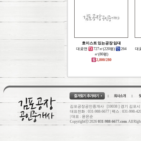
호이스트 있는공장 임대
대곶면
727㎡(220평)
264
대
㎡(80평)
2,800/280
김포공장공인중개사 [10038 ] 경기 김포시
대표전화 : 031-988-6677 | 팩스 : 031-998-42
| 대표 : 윤은순
Copyrightⓒ 2026
031-988-6677.com
. All Rig