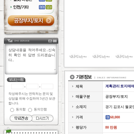
계획관리 토지매
-
-
제목
작성해주시는 연락처는 문의 및
매물구분
공장부지/토지
상담을 위해 수집하며 5년간 보관
합니다.
소재지
경기 김포시 월곶
동의함
동의안함
가격
60,000
평당가
80 만원