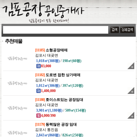
추천매물
[11185]
소형공장매매
김포시 대곶면
1,018㎡(308평)
/
198㎡(60평)
83,000
[11182]
도로변 접한 상가매매
김포시 대곶면
1,012㎡(306평)
/
397㎡(120평)
1,400,000
[11180]
호이스트있는 공장임대
김포시 대곶면
3,901㎡(1,180평)
/
509㎡(154평)
4,000/390
[11179]
동력많은 공장 임대
김포시 통진읍
2,843㎡(860평)
/
826㎡(250평)