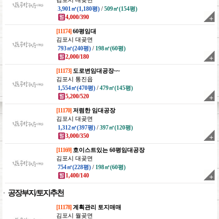
김포시 대곶면
3,901㎡(1,180평)
/
509㎡(154평)
4,000/390
[11174]
60평임대
김포시 대곶면
793㎡(240평)
/
198㎡(60평)
2,000/180
[11173]
도로변임대공장~~
김포시 통진읍
1,554㎡(470평)
/
479㎡(145평)
5,200/520
[11170]
저렴한 임대공장
김포시 대곶면
1,312㎡(397평)
/
397㎡(120평)
3,000/350
[11169]
호이스트있는 60평임대공장
김포시 대곶면
754㎡(228평)
/
198㎡(60평)
1,400/140
공장부지/토지추천
[11178]
계획관리 토지매매
김포시 월곶면