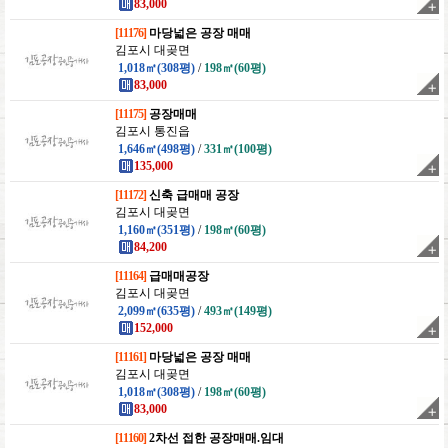
83,000
[11176]
마당넓은 공장 매매
김포시 대곶면
1,018㎡(308평)
/
198㎡(60평)
83,000
[11175]
공장매매
김포시 통진읍
1,646㎡(498평)
/
331㎡(100평)
135,000
[11172]
신축 급매매 공장
김포시 대곶면
1,160㎡(351평)
/
198㎡(60평)
84,200
[11164]
급매매공장
김포시 대곶면
2,099㎡(635평)
/
493㎡(149평)
152,000
[11161]
마당넓은 공장 매매
김포시 대곶면
1,018㎡(308평)
/
198㎡(60평)
83,000
[11160]
2차선 접한 공장매매.임대