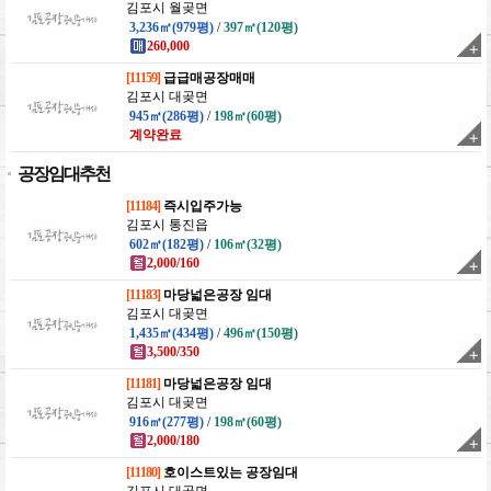
김포시 월곶면
3,236㎡(979평)
/
397㎡(120평)
260,000
[11159]
급급매공장매매
김포시 대곶면
945㎡(286평)
/
198㎡(60평)
계약완료
공장임대추천
[11184]
즉시입주가능
김포시 통진읍
602㎡(182평)
/
106㎡(32평)
2,000/160
[11183]
마당넓은공장 임대
김포시 대곶면
1,435㎡(434평)
/
496㎡(150평)
3,500/350
[11181]
마당넓은공장 임대
김포시 대곶면
916㎡(277평)
/
198㎡(60평)
2,000/180
[11180]
호이스트있는 공장임대