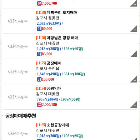
7,000/700
[11178]
계획관리 토지매매
김포시 월곶면
2,093㎡(633평)
/
-
60,000
[11176]
마당넓은 공장 매매
김포시 대곶면
1,018㎡(308평)
/
198㎡(60평)
83,000
[11175]
공장매매
김포시 통진읍
1,646㎡(498평)
/
331㎡(100평)
135,000
[11174]
60평임대
김포시 대곶면
793㎡(240평)
/
198㎡(60평)
2,000/180
공장매매매추천
[11185]
소형공장매매
김포시 대곶면
1,018㎡(308평)
/
198㎡(60평)