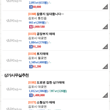
2,093㎡(633평)
/
-
60,000
[11168]
잡종지 임대합니다~~
김포시 통진읍
661㎡(200평)
/
-
2,000/180
[11135]
공장부지 매매
김포시 대곶면
1,884㎡(570평)
/
-
91,200
[11134]
토지매매
김포시 월곶면
1,349㎡(408평)
/
-
61,200
상가/사무실추천
[11182]
도로변 접한 상가매매
김포시 대곶면
1,012㎡(306평)
/
397㎡(120평)
1,400,000
[11171]
소형상가 매매
김포시 대곶면