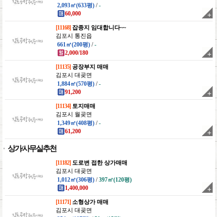
2,093㎡(633평)
/
-
60,000
[11168]
잡종지 임대합니다~~
김포시 통진읍
661㎡(200평)
/
-
2,000/180
[11135]
공장부지 매매
김포시 대곶면
1,884㎡(570평)
/
-
91,200
[11134]
토지매매
김포시 월곶면
1,349㎡(408평)
/
-
61,200
상가/사무실추천
[11182]
도로변 접한 상가매매
김포시 대곶면
1,012㎡(306평)
/
397㎡(120평)
1,400,000
[11171]
소형상가 매매
김포시 대곶면