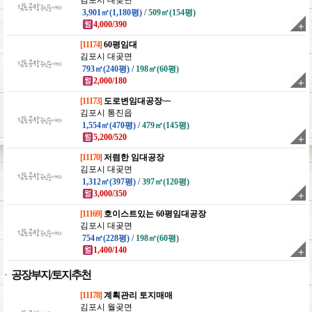
김포시 대곶면
3,901㎡(1,180평)
/
509㎡(154평)
4,000/390
[11174]
60평임대
김포시 대곶면
793㎡(240평)
/
198㎡(60평)
2,000/180
[11173]
도로변임대공장~~
김포시 통진읍
1,554㎡(470평)
/
479㎡(145평)
5,200/520
[11170]
저렴한 임대공장
김포시 대곶면
1,312㎡(397평)
/
397㎡(120평)
3,000/350
[11169]
호이스트있는 60평임대공장
김포시 대곶면
754㎡(228평)
/
198㎡(60평)
1,400/140
공장부지/토지추천
[11178]
계획관리 토지매매
김포시 월곶면