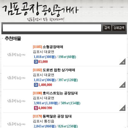
추천매물
[11185]
소형공장매매
김포시 대곶면
1,018㎡(308평)
/
198㎡(60평)
83,000
[11182]
도로변 접한 상가매매
김포시 대곶면
1,012㎡(306평)
/
397㎡(120평)
1,400,000
[11180]
호이스트있는 공장임대
김포시 대곶면
3,901㎡(1,180평)
/
509㎡(154평)
4,000/390
[11179]
동력많은 공장 임대
김포시 통진읍
2,843㎡(860평)
/
826㎡(250평)