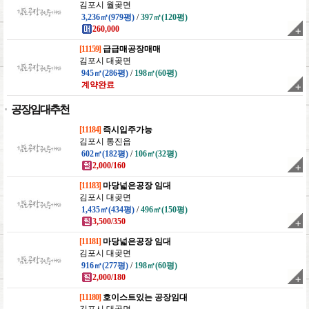
김포시 월곶면
3,236㎡(979평)
/
397㎡(120평)
260,000
[11159]
급급매공장매매
김포시 대곶면
945㎡(286평)
/
198㎡(60평)
계약완료
공장임대추천
[11184]
즉시입주가능
김포시 통진읍
602㎡(182평)
/
106㎡(32평)
2,000/160
[11183]
마당넓은공장 임대
김포시 대곶면
1,435㎡(434평)
/
496㎡(150평)
3,500/350
[11181]
마당넓은공장 임대
김포시 대곶면
916㎡(277평)
/
198㎡(60평)
2,000/180
[11180]
호이스트있는 공장임대