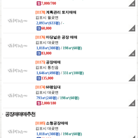
7,000/700
[11178]
계획관리 토지매매
김포시 월곶면
2,093㎡(633평)
/
-
60,000
[11176]
마당넓은 공장 매매
김포시 대곶면
1,018㎡(308평)
/
198㎡(60평)
83,000
[11175]
공장매매
김포시 통진읍
1,646㎡(498평)
/
331㎡(100평)
135,000
[11174]
60평임대
김포시 대곶면
793㎡(240평)
/
198㎡(60평)
2,000/180
공장매매매추천
[11185]
소형공장매매
김포시 대곶면
1,018㎡(308평)
/
198㎡(60평)