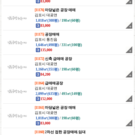
83,000
[11176]
마당넓은 공장 매매
김포시 대곶면
1,018㎡(308평)
/
198㎡(60평)
83,000
[11175]
공장매매
김포시 통진읍
1,646㎡(498평)
/
331㎡(100평)
135,000
[11172]
신축 급매매 공장
김포시 대곶면
1,160㎡(351평)
/
198㎡(60평)
84,200
[11164]
급매매공장
김포시 대곶면
2,099㎡(635평)
/
493㎡(149평)
152,000
[11161]
마당넓은 공장 매매
김포시 대곶면
1,018㎡(308평)
/
198㎡(60평)
83,000
[11160]
2차선 접한 공장매매.임대