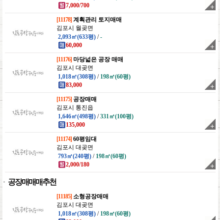
7,000/700
[11178]
계획관리 토지매매
김포시 월곶면
2,093㎡(633평)
/
-
60,000
[11176]
마당넓은 공장 매매
김포시 대곶면
1,018㎡(308평)
/
198㎡(60평)
83,000
[11175]
공장매매
김포시 통진읍
1,646㎡(498평)
/
331㎡(100평)
135,000
[11174]
60평임대
김포시 대곶면
793㎡(240평)
/
198㎡(60평)
2,000/180
공장매매매추천
[11185]
소형공장매매
김포시 대곶면
1,018㎡(308평)
/
198㎡(60평)