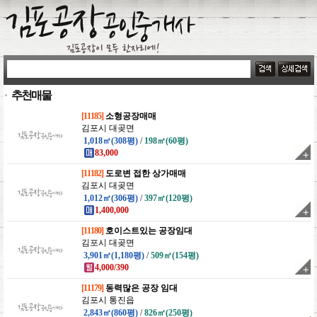
추천매물
[11185]
소형공장매매
김포시 대곶면
1,018㎡(308평)
/
198㎡(60평)
83,000
[11182]
도로변 접한 상가매매
김포시 대곶면
1,012㎡(306평)
/
397㎡(120평)
1,400,000
[11180]
호이스트있는 공장임대
김포시 대곶면
3,901㎡(1,180평)
/
509㎡(154평)
4,000/390
[11179]
동력많은 공장 임대
김포시 통진읍
2,843㎡(860평)
/
826㎡(250평)