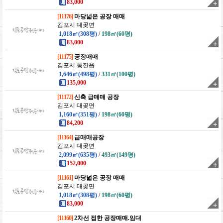
83,000
[11176]
마당넓은 공장 매매
김포시 대곶면
1,018㎡(308평)
/
198㎡(60평)
83,000
[11175]
공장매매
김포시 통진읍
1,646㎡(498평)
/
331㎡(100평)
135,000
[11172]
신축 급매매 공장
김포시 대곶면
1,160㎡(351평)
/
198㎡(60평)
84,200
[11164]
급매매공장
김포시 대곶면
2,099㎡(635평)
/
493㎡(149평)
152,000
[11161]
마당넓은 공장 매매
김포시 대곶면
1,018㎡(308평)
/
198㎡(60평)
83,000
[11160]
2차선 접한 공장매매.임대