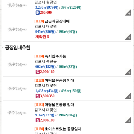
김포시 월곶면
3,236㎡(979평)
/
397㎡(120평)
260,000
[11159]
급급매공장매매
김포시 대곶면
945㎡(286평)
/
198㎡(60평)
계약완료
공장임대추천
[11184]
즉시입주가능
김포시 통진읍
602㎡(182평)
/
106㎡(32평)
2,000/160
[11183]
마당넓은공장 임대
김포시 대곶면
1,435㎡(434평)
/
496㎡(150평)
3,500/350
[11181]
마당넓은공장 임대
김포시 대곶면
916㎡(277평)
/
198㎡(60평)
2,000/180
[11180]
호이스트있는 공장임대