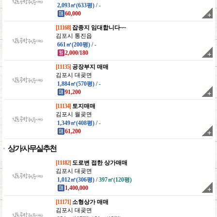
2,093㎡(633평)
/
-
60,000
[11168]
잡종지 임대합니다~~
김포시 통진읍
661㎡(200평)
/
-
2,000/180
[11135]
공장부지 매매
김포시 대곶면
1,884㎡(570평)
/
-
91,200
[11134]
토지매매
김포시 월곶면
1,349㎡(408평)
/
-
61,200
상가/사무실추천
[11182]
도로변 접한 상가매매
김포시 대곶면
1,012㎡(306평)
/
397㎡(120평)
1,400,000
[11171]
소형상가 매매
김포시 대곶면