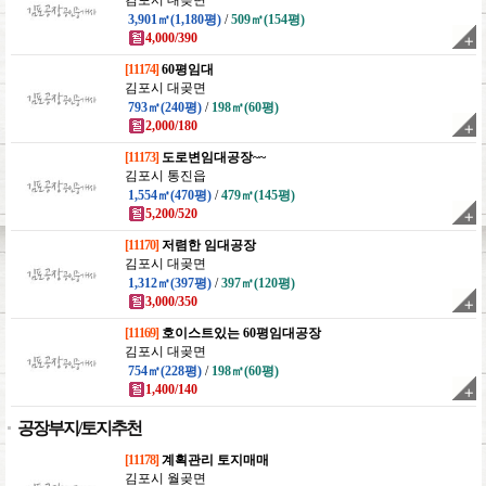
김포시 대곶면
3,901㎡(1,180평)
/
509㎡(154평)
4,000/390
[11174]
60평임대
김포시 대곶면
793㎡(240평)
/
198㎡(60평)
2,000/180
[11173]
도로변임대공장~~
김포시 통진읍
1,554㎡(470평)
/
479㎡(145평)
5,200/520
[11170]
저렴한 임대공장
김포시 대곶면
1,312㎡(397평)
/
397㎡(120평)
3,000/350
[11169]
호이스트있는 60평임대공장
김포시 대곶면
754㎡(228평)
/
198㎡(60평)
1,400/140
공장부지/토지추천
[11178]
계획관리 토지매매
김포시 월곶면