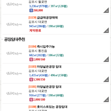
김포시 월곶면
3,236㎡(979평)
/
397㎡(120평)
260,000
[11159]
급급매공장매매
김포시 대곶면
945㎡(286평)
/
198㎡(60평)
계약완료
공장임대추천
[11184]
즉시입주가능
김포시 통진읍
602㎡(182평)
/
106㎡(32평)
2,000/160
[11183]
마당넓은공장 임대
김포시 대곶면
1,435㎡(434평)
/
496㎡(150평)
3,500/350
[11181]
마당넓은공장 임대
김포시 대곶면
916㎡(277평)
/
198㎡(60평)
2,000/180
[11180]
호이스트있는 공장임대