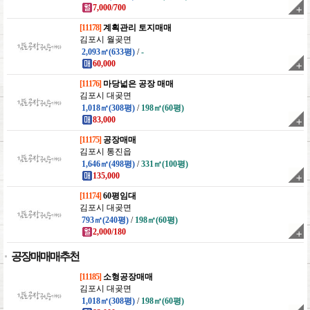
7,000/700
[11178]
계획관리 토지매매
김포시 월곶면
2,093㎡(633평)
/
-
60,000
[11176]
마당넓은 공장 매매
김포시 대곶면
1,018㎡(308평)
/
198㎡(60평)
83,000
[11175]
공장매매
김포시 통진읍
1,646㎡(498평)
/
331㎡(100평)
135,000
[11174]
60평임대
김포시 대곶면
793㎡(240평)
/
198㎡(60평)
2,000/180
공장매매매추천
[11185]
소형공장매매
김포시 대곶면
1,018㎡(308평)
/
198㎡(60평)