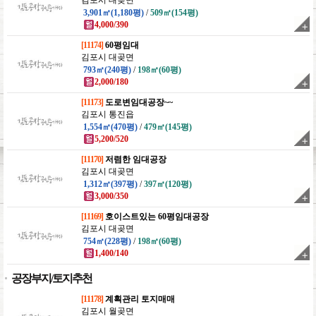
김포시 대곶면
3,901㎡(1,180평)
/
509㎡(154평)
4,000/390
[11174]
60평임대
김포시 대곶면
793㎡(240평)
/
198㎡(60평)
2,000/180
[11173]
도로변임대공장~~
김포시 통진읍
1,554㎡(470평)
/
479㎡(145평)
5,200/520
[11170]
저렴한 임대공장
김포시 대곶면
1,312㎡(397평)
/
397㎡(120평)
3,000/350
[11169]
호이스트있는 60평임대공장
김포시 대곶면
754㎡(228평)
/
198㎡(60평)
1,400/140
공장부지/토지추천
[11178]
계획관리 토지매매
김포시 월곶면