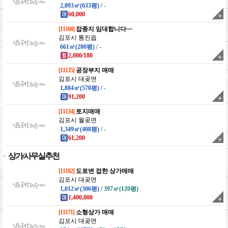
2,093㎡(633평)
/
-
60,000
[11168]
잡종지 임대합니다~~
김포시 통진읍
661㎡(200평)
/
-
2,000/180
[11135]
공장부지 매매
김포시 대곶면
1,884㎡(570평)
/
-
91,200
[11134]
토지매매
김포시 월곶면
1,349㎡(408평)
/
-
61,200
상가/사무실추천
[11182]
도로변 접한 상가매매
김포시 대곶면
1,012㎡(306평)
/
397㎡(120평)
1,400,000
[11171]
소형상가 매매
김포시 대곶면