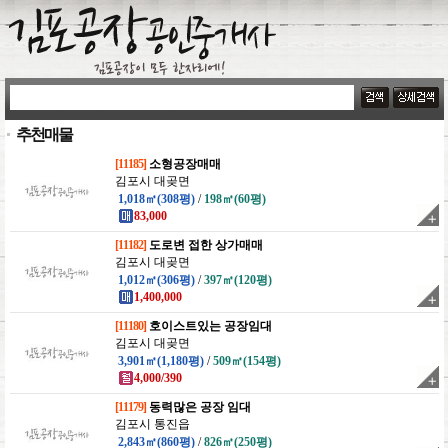
추천매물
[11185]
소형공장매매
김포시 대곶면
1,018㎡(308평)
/
198㎡(60평)
83,000
[11182]
도로변 접한 상가매매
김포시 대곶면
1,012㎡(306평)
/
397㎡(120평)
1,400,000
[11180]
호이스트있는 공장임대
김포시 대곶면
3,901㎡(1,180평)
/
509㎡(154평)
4,000/390
[11179]
동력많은 공장 임대
김포시 통진읍
2,843㎡(860평)
/
826㎡(250평)