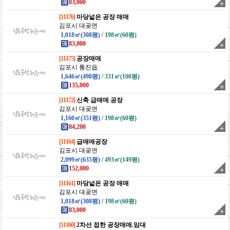
83,000
[11176]
마당넓은 공장 매매
김포시 대곶면
1,018㎡(308평)
/
198㎡(60평)
83,000
[11175]
공장매매
김포시 통진읍
1,646㎡(498평)
/
331㎡(100평)
135,000
[11172]
신축 급매매 공장
김포시 대곶면
1,160㎡(351평)
/
198㎡(60평)
84,200
[11164]
급매매공장
김포시 대곶면
2,099㎡(635평)
/
493㎡(149평)
152,000
[11161]
마당넓은 공장 매매
김포시 대곶면
1,018㎡(308평)
/
198㎡(60평)
83,000
[11160]
2차선 접한 공장매매.임대