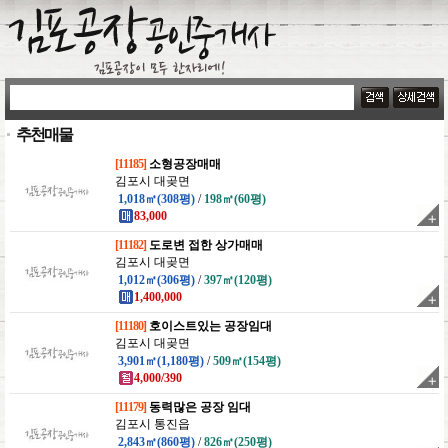
추천매물
[11185]
소형공장매매
김포시 대곶면
1,018㎡(308평)
/
198㎡(60평)
83,000
[11182]
도로변 접한 상가매매
김포시 대곶면
1,012㎡(306평)
/
397㎡(120평)
1,400,000
[11180]
호이스트있는 공장임대
김포시 대곶면
3,901㎡(1,180평)
/
509㎡(154평)
4,000/390
[11179]
동력많은 공장 임대
김포시 통진읍
2,843㎡(860평)
/
826㎡(250평)