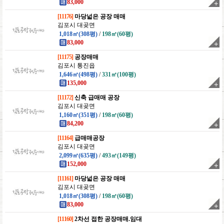
83,000
[11176]
마당넓은 공장 매매
김포시 대곶면
1,018㎡(308평)
/
198㎡(60평)
83,000
[11175]
공장매매
김포시 통진읍
1,646㎡(498평)
/
331㎡(100평)
135,000
[11172]
신축 급매매 공장
김포시 대곶면
1,160㎡(351평)
/
198㎡(60평)
84,200
[11164]
급매매공장
김포시 대곶면
2,099㎡(635평)
/
493㎡(149평)
152,000
[11161]
마당넓은 공장 매매
김포시 대곶면
1,018㎡(308평)
/
198㎡(60평)
83,000
[11160]
2차선 접한 공장매매.임대