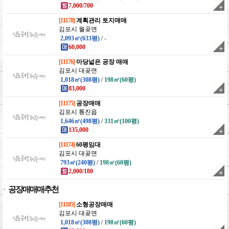
7,000/700
[11178]
계획관리 토지매매
김포시 월곶면
2,093㎡(633평)
/
-
60,000
[11176]
마당넓은 공장 매매
김포시 대곶면
1,018㎡(308평)
/
198㎡(60평)
83,000
[11175]
공장매매
김포시 통진읍
1,646㎡(498평)
/
331㎡(100평)
135,000
[11174]
60평임대
김포시 대곶면
793㎡(240평)
/
198㎡(60평)
2,000/180
공장매매매추천
[11185]
소형공장매매
김포시 대곶면
1,018㎡(308평)
/
198㎡(60평)