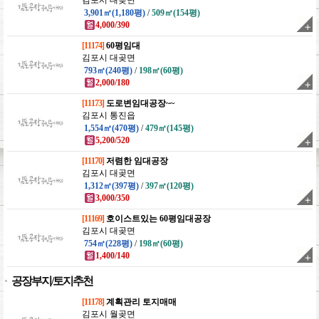
김포시 대곶면
3,901㎡(1,180평)
/
509㎡(154평)
4,000/390
[11174]
60평임대
김포시 대곶면
793㎡(240평)
/
198㎡(60평)
2,000/180
[11173]
도로변임대공장~~
김포시 통진읍
1,554㎡(470평)
/
479㎡(145평)
5,200/520
[11170]
저렴한 임대공장
김포시 대곶면
1,312㎡(397평)
/
397㎡(120평)
3,000/350
[11169]
호이스트있는 60평임대공장
김포시 대곶면
754㎡(228평)
/
198㎡(60평)
1,400/140
공장부지/토지추천
[11178]
계획관리 토지매매
김포시 월곶면