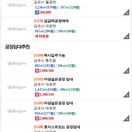
김포시 월곶면
3,236㎡(979평)
/
397㎡(120평)
260,000
[11159]
급급매공장매매
김포시 대곶면
945㎡(286평)
/
198㎡(60평)
계약완료
공장임대추천
[11184]
즉시입주가능
김포시 통진읍
602㎡(182평)
/
106㎡(32평)
2,000/160
[11183]
마당넓은공장 임대
김포시 대곶면
1,435㎡(434평)
/
496㎡(150평)
3,500/350
[11181]
마당넓은공장 임대
김포시 대곶면
916㎡(277평)
/
198㎡(60평)
2,000/180
[11180]
호이스트있는 공장임대