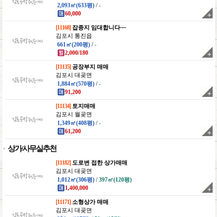
2,093㎡(633평)
/
-
60,000
[11168]
잡종지 임대합니다~~
김포시 통진읍
661㎡(200평)
/
-
2,000/180
[11135]
공장부지 매매
김포시 대곶면
1,884㎡(570평)
/
-
91,200
[11134]
토지매매
김포시 월곶면
1,349㎡(408평)
/
-
61,200
상가/사무실추천
[11182]
도로변 접한 상가매매
김포시 대곶면
1,012㎡(306평)
/
397㎡(120평)
1,400,000
[11171]
소형상가 매매
김포시 대곶면