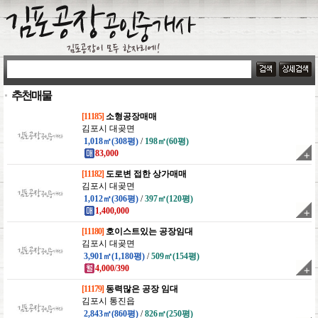
추천매물
[11185]
소형공장매매
김포시 대곶면
1,018㎡(308평)
/
198㎡(60평)
83,000
[11182]
도로변 접한 상가매매
김포시 대곶면
1,012㎡(306평)
/
397㎡(120평)
1,400,000
[11180]
호이스트있는 공장임대
김포시 대곶면
3,901㎡(1,180평)
/
509㎡(154평)
4,000/390
[11179]
동력많은 공장 임대
김포시 통진읍
2,843㎡(860평)
/
826㎡(250평)