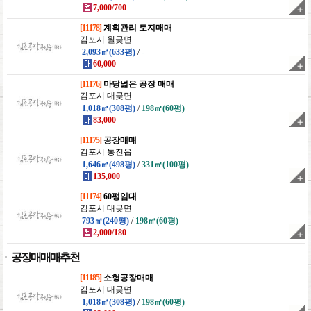
7,000/700
[11178]
계획관리 토지매매
김포시 월곶면
2,093㎡(633평)
/
-
60,000
[11176]
마당넓은 공장 매매
김포시 대곶면
1,018㎡(308평)
/
198㎡(60평)
83,000
[11175]
공장매매
김포시 통진읍
1,646㎡(498평)
/
331㎡(100평)
135,000
[11174]
60평임대
김포시 대곶면
793㎡(240평)
/
198㎡(60평)
2,000/180
공장매매매추천
[11185]
소형공장매매
김포시 대곶면
1,018㎡(308평)
/
198㎡(60평)