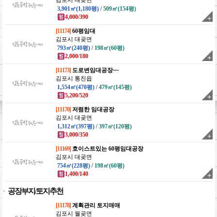
김포시 대곶면
3,901㎡(1,180평)
/
509㎡(154평)
4,000/390
[11174]
60평임대
김포시 대곶면
793㎡(240평)
/
198㎡(60평)
2,000/180
[11173]
도로변임대공장~~
김포시 통진읍
1,554㎡(470평)
/
479㎡(145평)
5,200/520
[11170]
저렴한 임대공장
김포시 대곶면
1,312㎡(397평)
/
397㎡(120평)
3,000/350
[11169]
호이스트있는 60평임대공장
김포시 대곶면
754㎡(228평)
/
198㎡(60평)
1,400/140
공장부지/토지추천
[11178]
계획관리 토지매매
김포시 월곶면