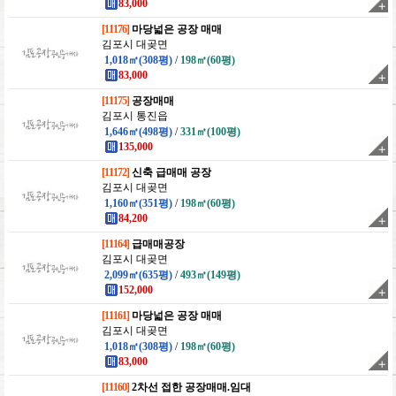
83,000
[11176]
마당넓은 공장 매매
김포시 대곶면
1,018㎡(308평)
/
198㎡(60평)
83,000
[11175]
공장매매
김포시 통진읍
1,646㎡(498평)
/
331㎡(100평)
135,000
[11172]
신축 급매매 공장
김포시 대곶면
1,160㎡(351평)
/
198㎡(60평)
84,200
[11164]
급매매공장
김포시 대곶면
2,099㎡(635평)
/
493㎡(149평)
152,000
[11161]
마당넓은 공장 매매
김포시 대곶면
1,018㎡(308평)
/
198㎡(60평)
83,000
[11160]
2차선 접한 공장매매.임대