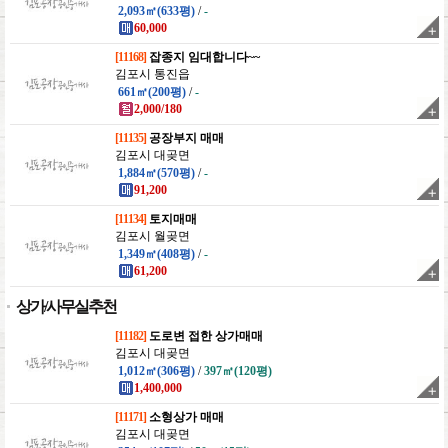
2,093㎡(633평)
/
-
60,000
[11168]
잡종지 임대합니다~~
김포시 통진읍
661㎡(200평)
/
-
2,000/180
[11135]
공장부지 매매
김포시 대곶면
1,884㎡(570평)
/
-
91,200
[11134]
토지매매
김포시 월곶면
1,349㎡(408평)
/
-
61,200
상가/사무실추천
[11182]
도로변 접한 상가매매
김포시 대곶면
1,012㎡(306평)
/
397㎡(120평)
1,400,000
[11171]
소형상가 매매
김포시 대곶면