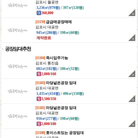
김포시 월곶면
3,236㎡(979평)
/
397㎡(120평)
260,000
[11159]
급급매공장매매
김포시 대곶면
945㎡(286평)
/
198㎡(60평)
계약완료
공장임대추천
[11184]
즉시입주가능
김포시 통진읍
602㎡(182평)
/
106㎡(32평)
2,000/160
[11183]
마당넓은공장 임대
김포시 대곶면
1,435㎡(434평)
/
496㎡(150평)
3,500/350
[11181]
마당넓은공장 임대
김포시 대곶면
916㎡(277평)
/
198㎡(60평)
2,000/180
[11180]
호이스트있는 공장임대