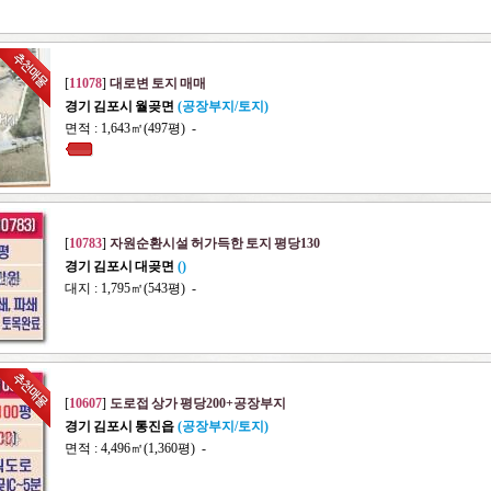
[
11078
]
대로변 토지 매매
경기 김포시 월곶면
(공장부지/토지)
면적 : 1,643㎡(497평) -
[
10783
]
자원순환시설 허가득한 토지 평당130
경기 김포시 대곶면
()
대지 : 1,795㎡(543평) -
[
10607
]
도로접 상가 평당200+공장부지
경기 김포시 통진읍
(공장부지/토지)
면적 : 4,496㎡(1,360평) -