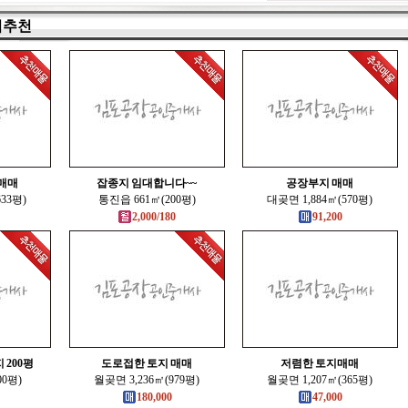
지추천
매매
잡종지 임대합니다~~
공장부지 매매
33평)
통진읍 661㎡(200평)
대곶면 1,884㎡(570평)
2,000/180
91,200
 200평
도로접한 토지 매매
저렴한 토지매매
00평)
월곶면 3,236㎡(979평)
월곶면 1,207㎡(365평)
180,000
47,000