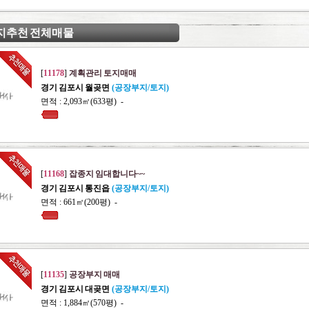
지추천 전체매물
[
11178
]
계획관리 토지매매
경기 김포시 월곶면
(공장부지/토지)
면적 : 2,093㎡(633평) -
[
11168
]
잡종지 임대합니다~~
경기 김포시 통진읍
(공장부지/토지)
면적 : 661㎡(200평) -
[
11135
]
공장부지 매매
경기 김포시 대곶면
(공장부지/토지)
면적 : 1,884㎡(570평) -