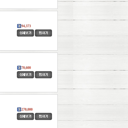
94,373
70,600
270,000