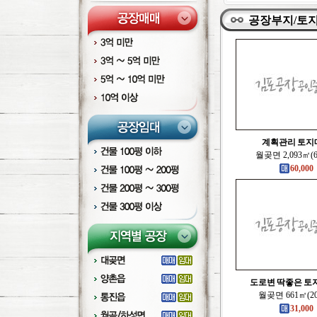
공장부지/토
계획관리 토지
월곶면 2,093㎡(6
60,000
도로변 딱좋은 토지
월곶면 661㎡(2
31,000