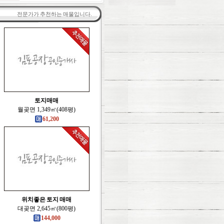
전문가가 추천하는 매물입니다.
토지매매
월곶면 1,349㎡(408평)
61,200
위치좋은 토지 매매
대곶면 2,645㎡(800평)
144,000