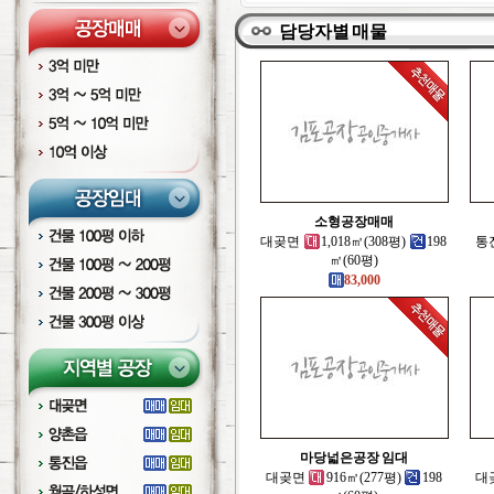
담당자별 매물
소형공장매매
대곶면
1,018㎡(308평)
198
통
㎡(60평)
83,000
마당넓은공장 임대
대곶면
916㎡(277평)
198
대