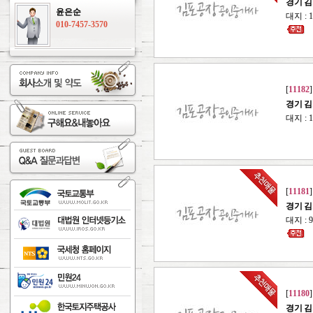
경기 
윤은순
대지 : 
010-7457-3570
[
11182
경기 
대지 : 
[
11181
경기 
대지 : 
[
11180
경기 