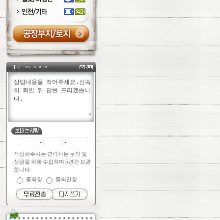
-
-
작성해주시는 연락처는 문의 및
상담을 위해 수집하며 5년간 보관
합니다.
동의함
동의안함