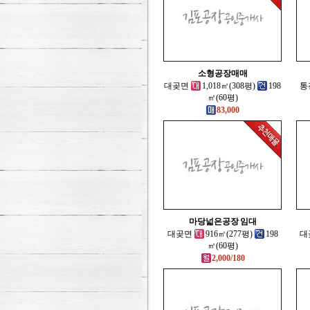
소형공장매매
대곶면
1,018㎡(308평)
198
통
㎡(60평)
83,000
마당넓은공장 임대
대곶면
916㎡(277평)
198
대
㎡(60평)
2,000/180