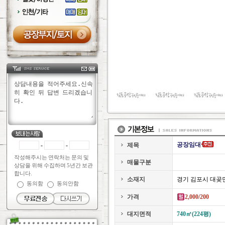
공장임대
-
-
제목
작성해주시는 연락처는 문의 및
매물구분
상담을 위해 수집하며 5년간 보관
합니다.
소재지
경기 김포시 대곶
동의함
동의안함
가격
2,000/200
대지면적
740㎡(224평)