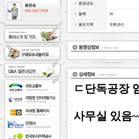
준공년도
윤은순
010-7457-3570
동력
30
용도지역
계획관리
ㄷ단독공장 임
사무실 있음~