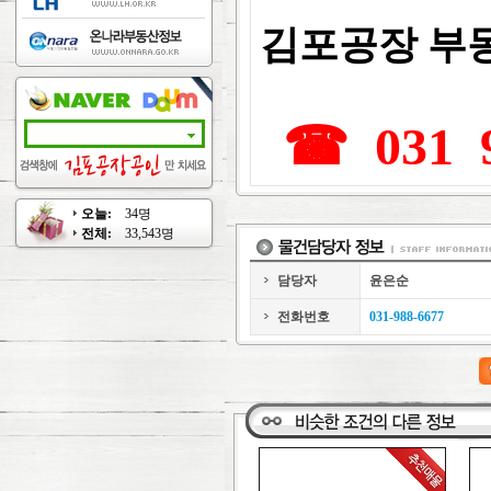
김포공장 부
☎ 031 9
오늘:
34명
전체:
33,543명
담당자
윤은순
전화번호
031-988-6677