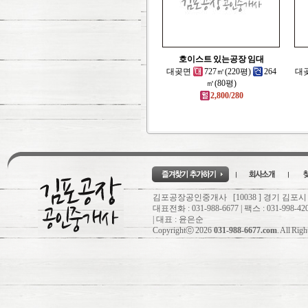
호이스트 있는공장 임대
대곶면
727㎡(220평)
264
대
㎡(80평)
2,800/280
김포공장공인중개사 [10038 ] 경기 김포시
대표전화 : 031-988-6677 | 팩스 : 031-998-42
| 대표 : 윤은순
Copyrightⓒ 2026
031-988-6677.com
. All Rig