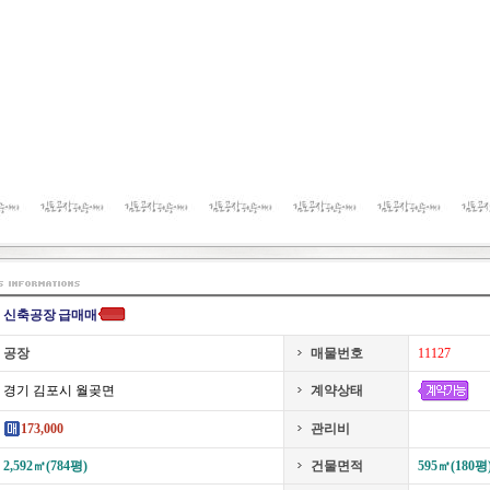
신축공장 급매매
공장
매물번호
11127
경기 김포시 월곶면
계약상태
173,000
관리비
2,592㎡(784평)
건물면적
595㎡(180평