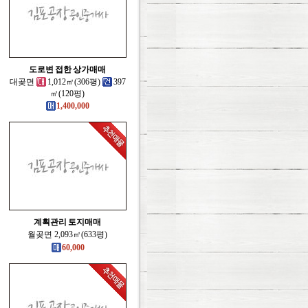
도로변 접한 상가매매
대곶면
1,012㎡(306평)
397
㎡(120평)
1,400,000
계획관리 토지매매
월곶면 2,093㎡(633평)
60,000