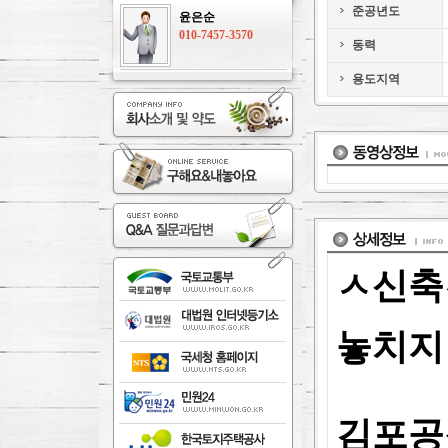
준공년도
윤은순
010-7457-3570
동력
용도지역
ㅅ신축
놓치지
김포공