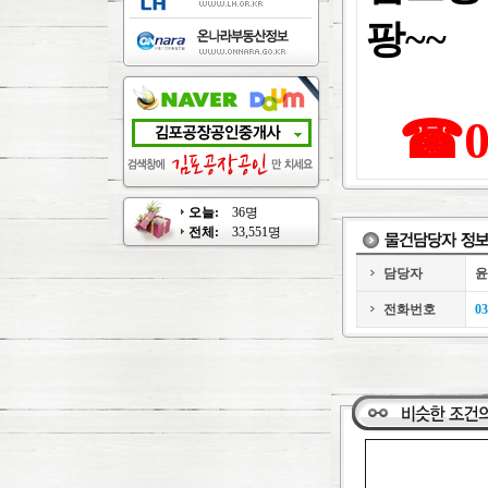
팡~~
☎03
오늘:
36명
전체:
33,551명
담당자
윤
전화번호
03