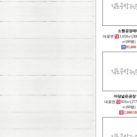
소형공장매
대곶면
1,018㎡(3
㎡(60평)
83,000
마당넓은공장 
대곶면
916㎡(27
㎡(60평)
2,000/18