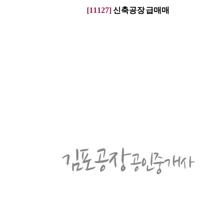
[11127]
신축공장 급매매