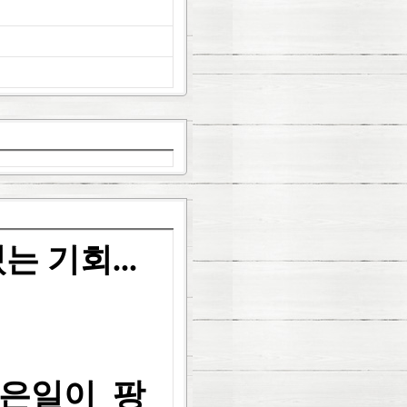
 기회...
은일이 팡