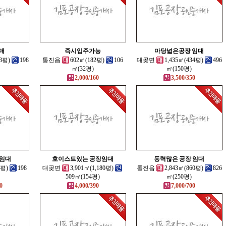
매
즉시입주가능
마당넓은공장 임대
08평)
198
통진읍
602㎡(182평)
106
대곶면
1,435㎡(434평)
496
㎡(32평)
㎡(150평)
2,000/160
3,500/350
임대
호이스트있는 공장임대
동력많은 공장 임대
7평)
198
대곶면
3,901㎡(1,180평)
통진읍
2,843㎡(860평)
826
509㎡(154평)
㎡(250평)
0
4,000/390
7,000/700